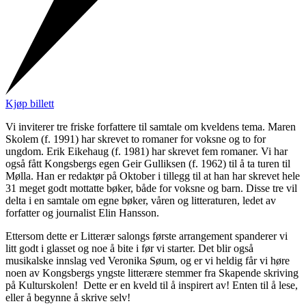
Kjøp billett
Vi inviterer tre friske forfattere til samtale om kveldens tema. Maren
Skolem (f. 1991) har skrevet to romaner for voksne og to for
ungdom. Erik Eikehaug (f. 1981) har skrevet fem romaner. Vi har
også fått Kongsbergs egen Geir Gulliksen (f. 1962) til å ta turen til
Mølla. Han er redaktør på Oktober i tillegg til at han har skrevet hele
31 meget godt mottatte bøker, både for voksne og barn. Disse tre vil
delta i en samtale om egne bøker, våren og litteraturen, ledet av
forfatter og journalist Elin Hansson.
Ettersom dette er Litterær salongs første arrangement spanderer vi
litt godt i glasset og noe å bite i før vi starter. Det blir også
musikalske innslag ved Veronika Søum, og er vi heldig får vi høre
noen av Kongsbergs yngste litterære stemmer fra Skapende skriving
på Kulturskolen! Dette er en kveld til å inspirert av! Enten til å lese,
eller å begynne å skrive selv!