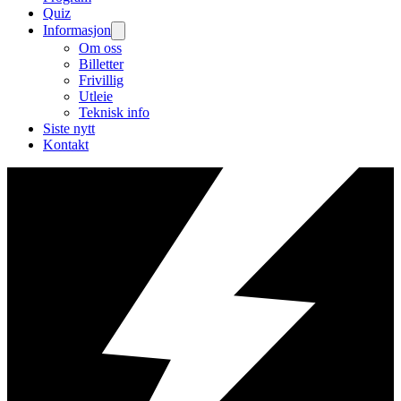
Quiz
Informasjon
Om oss
Billetter
Frivillig
Utleie
Teknisk info
Siste nytt
Kontakt