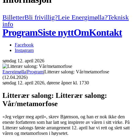
Billetter
Bli frivillig?
Leie Energimølla?
Teknisk
info
Program
Siste nytt
Om
Kontakt
Facebook
Instagram
søndag
12. april 2026
Energimølla
|
Program
|
Litterær salong: Vår/metamorfose
(12.04.2026)
søndag
12. april 2026, dørene åpner kl. 1730
Litterær salong:
Litterær salong:
Vår/metamorfose
«Jeg velger meg april», skrev Bjørnson, og han er nok ikke den
eneste forfatteren som har latt seg inspirere av våren i sitt virke. På
Litterær salongs første arrangement 12. april har vi rett og slett satt
våren og metamorfosen i høysetet.