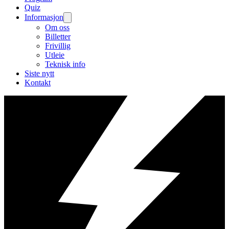
Quiz
Informasjon
Om oss
Billetter
Frivillig
Utleie
Teknisk info
Siste nytt
Kontakt