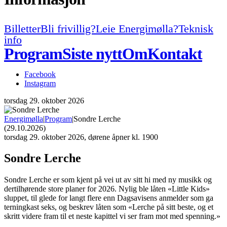
Billetter
Bli frivillig?
Leie Energimølla?
Teknisk
info
Program
Siste nytt
Om
Kontakt
Facebook
Instagram
torsdag
29. oktober 2026
Energimølla
|
Program
|
Sondre Lerche
(29.10.2026)
torsdag
29. oktober 2026, dørene åpner kl. 1900
Sondre Lerche
Sondre Lerche er som kjent på vei ut av sitt hi med ny musikk og
dertilhørende store planer for 2026. Nylig ble låten «Little Kids»
sluppet, til glede for langt flere enn Dagsavisens anmelder som ga
terningkast seks, og beskrev låten som «Lerche på sitt beste, og et
skritt videre fram til et neste kapittel vi ser fram mot med spenning.»