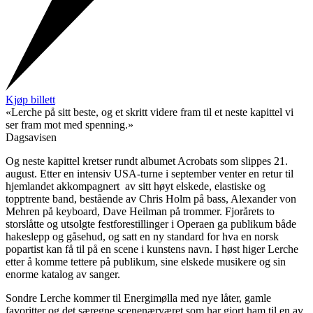
Kjøp billett
«Lerche på sitt beste, og et skritt videre fram til et neste kapittel vi
ser fram mot med spenning.»
Dagsavisen
Og neste kapittel kretser rundt albumet Acrobats som slippes 21.
august. Etter en intensiv USA-turne i september venter en retur til
hjemlandet akkompagnert av sitt høyt elskede, elastiske og
topptrente band, bestående av Chris Holm på bass, Alexander von
Mehren på keyboard, Dave Heilman på trommer. Fjorårets to
storslåtte og utsolgte festforestillinger i Operaen ga publikum både
hakeslepp og gåsehud, og satt en ny standard for hva en norsk
popartist kan få til på en scene i kunstens navn. I høst higer Lerche
etter å komme tettere på publikum, sine elskede musikere og sin
enorme katalog av sanger.
Sondre Lerche kommer til Energimølla med nye låter, gamle
favoritter og det særegne scenenærværet som har gjort ham til en av