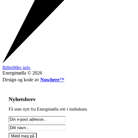
Billett
Mer info
Energimølla © 2026
Design og kode av
Nowhere
™
Nyhetsbrev
Få siste nytt fra Energimølla rett i innboksen.
Meld meg på