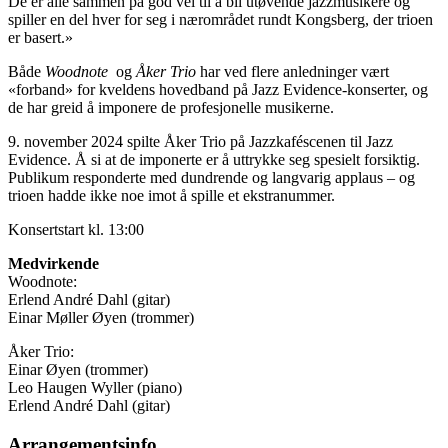
De er alle sammen på god vei til å bli utøvende jazzmusikere og
spiller en del hver for seg i nærområdet rundt Kongsberg, der trioen
er basert.»
Både
Woodnote
og
Åker Trio
har ved flere anledninger vært
«forband» for kveldens hovedband på Jazz Evidence-konserter, og
de har greid å imponere de profesjonelle musikerne.
9. november 2024 spilte Åker Trio på Jazzkaféscenen til Jazz
Evidence. Å si at de imponerte er å uttrykke seg spesielt forsiktig.
Publikum responderte med dundrende og langvarig applaus – og
trioen hadde ikke noe imot å spille et ekstranummer.
Konsertstart kl. 13:00
Medvirkende
Woodnote:
Erlend André Dahl (gitar)
Einar Møller Øyen (trommer)
Åker Trio:
Einar Øyen (trommer)
Leo Haugen Wyller (piano)
Erlend André Dahl (gitar)
Arrangementsinfo