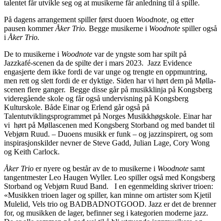
talentet får utvikle seg og at musikerne får anledning til å spille.
På dagens arrangement spiller først duoen
Woodnote,
og etter
pausen kommer
Åker Trio.
Begge musikerne i
Woodnote
spiller også
i
Åker Trio.
De to musikerne i
Woodnote
var de yngste som har spilt på
Jazzkafé-scenen da de spilte der i mars 2023. Jazz Evidence
engasjerte dem ikke fordi de var unge og trengte en oppmuntring,
men rett og slett fordi de er dyktige. Siden har vi hørt dem på Mølla-
scenen flere ganger. Begge disse går på musikklinja på Kongsberg
videregående skole og får også undervisning på Kongsberg
Kulturskole. Både Einar og Erlend går også på
Talentutviklingsprogrammet på Norges Musikkhøgskole. Einar har
vi hørt på Møllascenen med Kongsberg Storband og med bandet til
Vebjørn Ruud. – Duoens musikk er funk – og jazzinspirert, og som
inspirasjonskilder nevner de Steve Gadd, Julian Lage, Cory Wong
og Keith Carlock.
Åker Trio
er nyere og består av de to musikerne i
Woodnote
samt
tangentmester Leo Haugen Wyller. Leo spiller også med Kongsberg
Storband og Vebjørn Ruud Band. I en egenmelding skriver trioen:
«Musikken trioen lager og spiller, kan minne om artister som Kjetil
Mulelid, Vels trio og BADBADNOTGOOD. Jazz er det de brenner
for, og musikken de lager, befinner seg i kategorien moderne jazz.