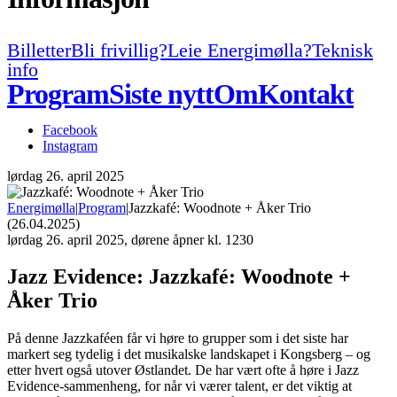
Billetter
Bli frivillig?
Leie Energimølla?
Teknisk
info
Program
Siste nytt
Om
Kontakt
Facebook
Instagram
lørdag
26. april 2025
Energimølla
|
Program
|
Jazzkafé: Woodnote + Åker Trio
(26.04.2025)
lørdag
26. april 2025, dørene åpner kl. 1230
Jazz Evidence:
Jazzkafé: Woodnote +
Åker Trio
På denne Jazzkaféen får vi høre to grupper som i det siste har
markert seg tydelig i det musikalske landskapet i Kongsberg – og
etter hvert også utover Østlandet. De har vært ofte å høre i Jazz
Evidence-sammenheng, for når vi værer talent, er det viktig at