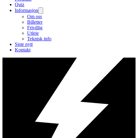
Quiz
Informasjon
Om oss
Billetter
Frivillig
Utleie
Teknisk info
Siste nytt
Kontakt