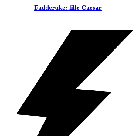
Fadderuke: lille Caesar