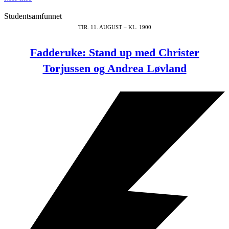
Studentsamfunnet
TIR. 11. AUGUST – KL. 1900
Fadderuke: Stand up med Christer
Torjussen og Andrea Løvland