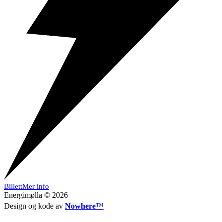
Billett
Mer info
Energimølla © 2026
Design og kode av
Nowhere
™