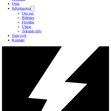
Quiz
Informasjon
Om oss
Billetter
Frivillig
Utleie
Teknisk info
Siste nytt
Kontakt