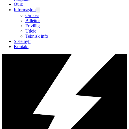
Quiz
Informasjon
Om oss
Billetter
Frivillig
Utleie
Teknisk info
Siste nytt
Kontakt