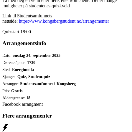
Ta med deg en venn eller flere, eller kom alene. Det er mange
muligheter på studentenes quizkveld
Link til Studentsamfunnets
nettside:
https://www.kongsbergstudent.no/arrangementer
Quizstart 18:00
Arrangementsinfo
Dato:
onsdag 24. september 2025
Dørene åpner:
1730
Sted:
Energimølla
Sjanger:
Quiz, Studentquiz
Arrangør:
Studentsamfunnet i Kongsberg
Pris:
Gratis
Aldersgrense:
18
Facebook arrangment
Flere arrangementer