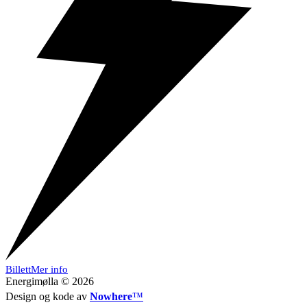
Billett
Mer info
Energimølla © 2026
Design og kode av
Nowhere
™