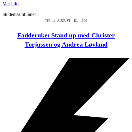
Mer info
Studentsamfunnet
TIR. 11. AUGUST – KL. 1900
Fadderuke: Stand up med Christer
Torjussen og Andrea Løvland