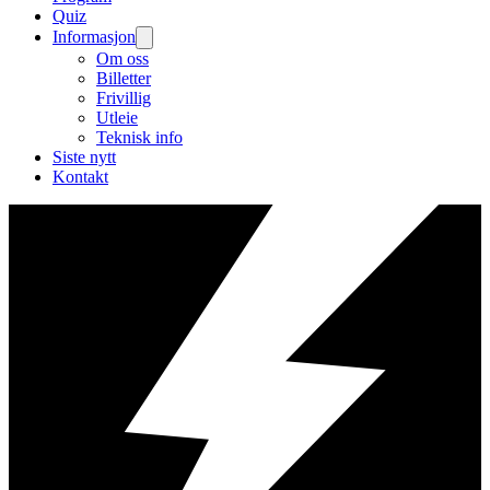
Quiz
Informasjon
Om oss
Billetter
Frivillig
Utleie
Teknisk info
Siste nytt
Kontakt