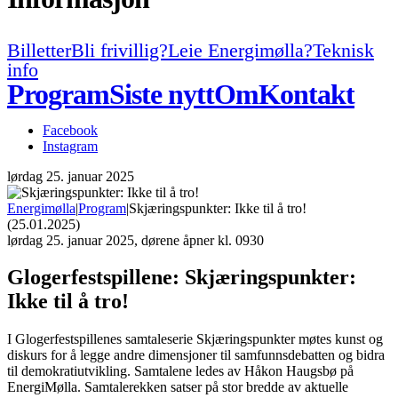
Billetter
Bli frivillig?
Leie Energimølla?
Teknisk
info
Program
Siste nytt
Om
Kontakt
Facebook
Instagram
lørdag
25. januar 2025
Energimølla
|
Program
|
Skjæringspunkter: Ikke til å tro!
(25.01.2025)
lørdag
25. januar 2025, dørene åpner kl. 0930
Glogerfestspillene:
Skjæringspunkter:
Ikke til å tro!
I Glogerfestspillenes samtaleserie Skjæringspunkter møtes kunst og
diskurs for å legge andre dimensjoner til samfunnsdebatten og bidra
til demokratiutvikling. Samtalene ledes av Håkon Haugsbø på
EnergiMølla. Samtalerekken satser på stor bredde av aktuelle