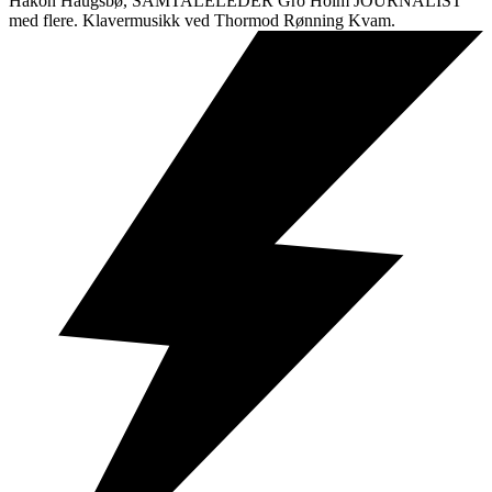
Håkon Haugsbø, SAMTALELEDER Gro Holm JOURNALIST
med flere. Klavermusikk ved Thormod Rønning Kvam.