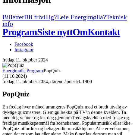
Billetter
Bli frivillig?
Leie Energimølla?
Teknisk
info
Program
Siste nytt
Om
Kontakt
Facebook
Instagram
fredag
11. oktober 2024
Energimølla
|
Program
|
PopQuiz
(11.10.2024)
fredag
11. oktober 2024, dørene åpner kl. 1900
PopQuiz
En fredag hver måned arrangeres PopQuiz med et bredt utvalg av
dyktige quizmastere. Glem gullrekka på TV’n denne kvelden. Ta
med deg venner og lek deg gjennom fredagskvelden med friske og
freidige musikkspørsmål fra scenekanten. Populærmusikk eller ikke,
PopQuiz utfordrer og behager din musikkhjerne. Alle er velkomne,
enten det er som lag eller alene. Maks 6 per lag dersom man vil