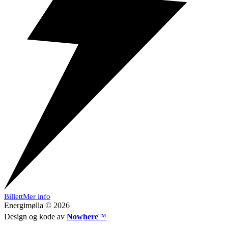
Billett
Mer info
Energimølla © 2026
Design og kode av
Nowhere
™