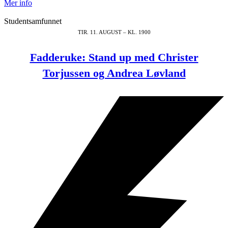
Mer info
Studentsamfunnet
TIR. 11. AUGUST – KL. 1900
Fadderuke: Stand up med Christer
Torjussen og Andrea Løvland