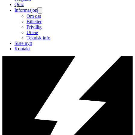
Quiz
Informasjon
Om oss
Billetter
Frivillig
Utleie
Teknisk info
Siste nytt
Kontakt