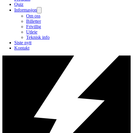
Quiz
Informasjon
Om oss
Billetter
Frivillig
Utleie
Teknisk info
Siste nytt
Kontakt