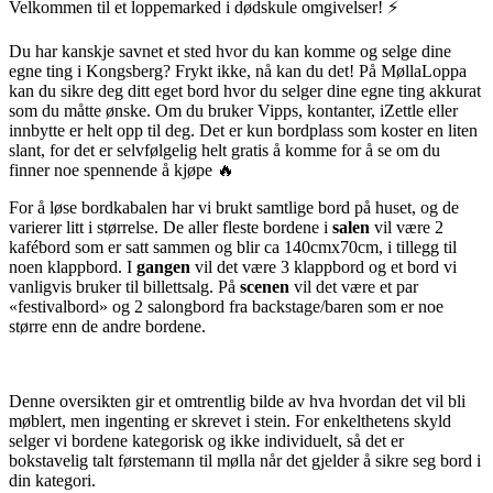
Velkommen til et loppemarked i dødskule omgivelser! ⚡️
Du har kanskje savnet et sted hvor du kan komme og selge dine
egne ting i Kongsberg? Frykt ikke, nå kan du det! På MøllaLoppa
kan du sikre deg ditt eget bord hvor du selger dine egne ting akkurat
som du måtte ønske. Om du bruker Vipps, kontanter, iZettle eller
innbytte er helt opp til deg. Det er kun bordplass som koster en liten
slant, for det er selvfølgelig helt gratis å komme for å se om du
finner noe spennende å kjøpe 🔥
For å løse bordkabalen har vi brukt samtlige bord på huset, og de
varierer litt i størrelse. De aller fleste bordene i
salen
vil være 2
kafébord som er satt sammen og blir ca 140cmx70cm, i tillegg til
noen klappbord. I
gangen
vil det være 3 klappbord og et bord vi
vanligvis bruker til billettsalg. På
scenen
vil det være et par
«festivalbord» og 2 salongbord fra backstage/baren som er noe
større enn de andre bordene.
Denne oversikten gir et omtrentlig bilde av hva hvordan det vil bli
møblert, men ingenting er skrevet i stein. For enkelthetens skyld
selger vi bordene kategorisk og ikke individuelt, så det er
bokstavelig talt førstemann til mølla når det gjelder å sikre seg bord i
din kategori.