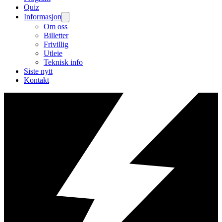
Quiz
Informasjon
Om oss
Billetter
Frivillig
Utleie
Teknisk info
Siste nytt
Kontakt