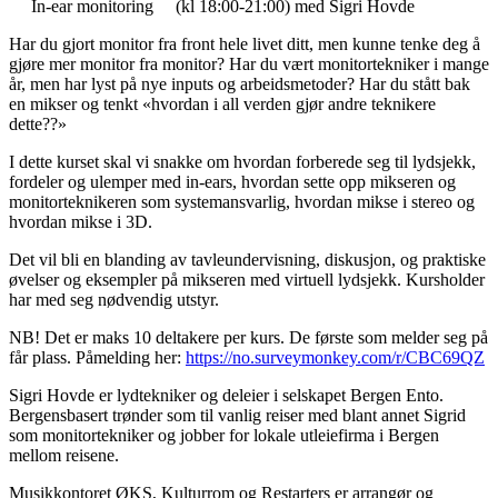
In-ear monitoring
(kl 18:00-21:00) med Sigri Hovde
Har du gjort monitor fra front hele livet ditt, men kunne tenke deg å
gjøre mer monitor fra monitor? Har du vært monitortekniker i mange
år, men har lyst på nye inputs og arbeidsmetoder? Har du stått bak
en mikser og tenkt «hvordan i all verden gjør andre teknikere
dette??»
I dette kurset skal vi snakke om hvordan forberede seg til lydsjekk,
fordeler og ulemper med in-ears, hvordan sette opp mikseren og
monitorteknikeren som systemansvarlig, hvordan mikse i stereo og
hvordan mikse i 3D.
Det vil bli en blanding av tavleundervisning, diskusjon, og praktiske
øvelser og eksempler på mikseren med virtuell lydsjekk. Kursholder
har med seg nødvendig utstyr.
NB! Det er maks 10 deltakere per kurs. De første som melder seg på
får plass. Påmelding her:
https://no.surveymonkey.com/r/CBC69QZ
Sigri Hovde er lydtekniker og deleier i selskapet Bergen Ento.
Bergensbasert trønder som til vanlig reiser med blant annet Sigrid
som monitortekniker og jobber for lokale utleiefirma i Bergen
mellom reisene.
Musikkontoret ØKS, Kulturrom og Restarters er arrangør og