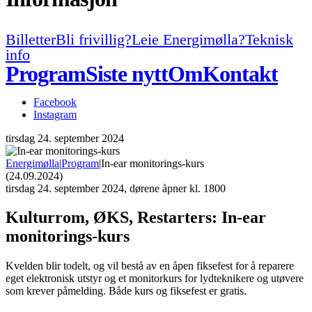
Billetter
Bli frivillig?
Leie Energimølla?
Teknisk
info
Program
Siste nytt
Om
Kontakt
Facebook
Instagram
tirsdag
24. september 2024
Energimølla
|
Program
|
In-ear monitorings-kurs
(24.09.2024)
tirsdag
24. september 2024, dørene åpner kl. 1800
Kulturrom, ØKS, Restarters:
In-ear
monitorings-kurs
Kvelden blir todelt, og vil bestå av en åpen fiksefest for å reparere
eget elektronisk utstyr og et monitorkurs for lydteknikere og utøvere
som krever påmelding. Både kurs og fiksefest er gratis.