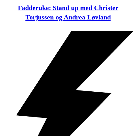
Fadderuke: Stand up med Christer
Torjussen og Andrea Løvland